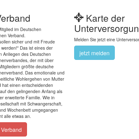
erband
Karte der
Unterversorgu
Mitglied im Deutschen
en Verband.
Melden Sie jetzt eine Unterverso
sollen sicher und mit Freude
werden!" Das ist eines der
jetzt melden
en Anliegen des Deutschen
nverbandes, der mit über
itgliedern größte deutsche
nverband. Das emotionale und
eitliche Wohlergehen von Mutter
d hat einen entscheidenden
 auf den gelingenden Anfang als
r erweiterte Familie. Wie in
sellschaft mit Schwangerschaft,
und Wochenbett umgegangen
ht alle etwas an.
 Verband