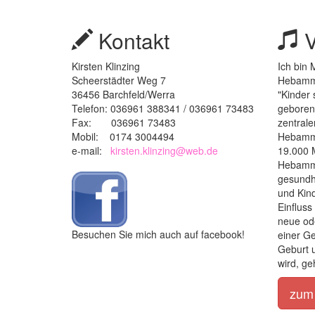
Kontakt
V
Kirsten Klinzing
Ich bin 
Scheerstädter Weg 7
Hebamm
36456 Barchfeld/Werra
"Kinder 
Telefon: 036961 388341 / 036961 73483
geboren 
Fax: 036961 73483
zentral
Mobil: 0174 3004494
Hebamme
e-mail:
kirsten.klinzing@web.de
19.000 M
Hebamme
gesundh
und Kin
Einfluss
neue ode
Besuchen Sie mich auch auf facebook!
einer Ge
Geburt 
wird, ge
zum